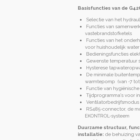
Basisfuncties van de G426
Selectie van het hydraul
Functies van samenwerk
vastebrandstofketels
Functies van het onderh
voor huishoudelijk water
Bedieningsfuncties elek
Gewenste temperatuur sa
Hysterese tapwateropwar
De minimale buitentemp
warmtepomp
(van -7 to
Functie van hygiënische
Tijdprogramma's voor in
Ventilatorbedrijfsmodus (
RS485-connector, de moge
EKONTROL-systeem
Duurzame structuur, func
installatie:
de behuizing 