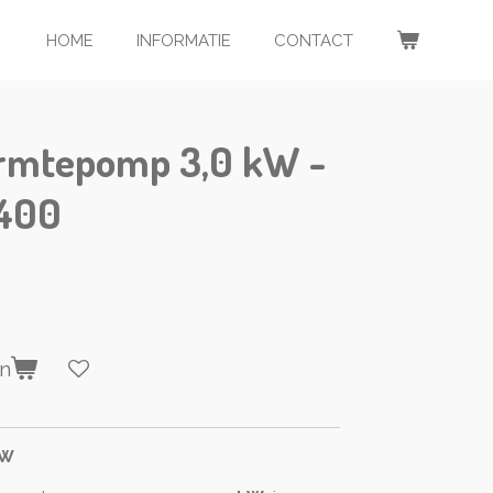
HOME
INFORMATIE
CONTACT
rmtepomp 3,0 kW -
.400
en
kW