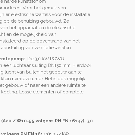
e harde kunststof om
aranderen.
Voor het gemak van
n er elektrische wartels voor de installatie
 op de behuizing gebouwd.
Ze
an het apparaat en de elektrische
cht en de mogelijkheid van
nstalleerd op de bovenwand van het
aansluiting van ventilatiekanalen.
warmtepomp:
De 3,0 kW PCWU
 een luchtaansluiting DN150 mm. Hierdoor
dig lucht van buiten het gebouw aan te
 klein ruimtevolume). Het is ook mogelijk
et gebouw of naar een andere ruimte te
e koeling. Losse elementen of complete
A20 / W10-55 volgens PN EN 16147):
3,0
 volgens PN EN 16147):
0,72 kW