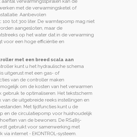
t aantal verwarmingsspiralen kan de
erken met de verwarmingsketel of
stallatie. Aanbevolen
 100 tot 300 liter. De warmtepomp mag niet
worden aangesloten, maar de
streeks op het water dat in de verwarming
 voor een hoge efficiëntie en
oller met een breed scala aan
roller kunt u het hydraulische schema
 is uitgerust met een gas- of
cties van de controller maken
 mogelijk om de kosten van het verwarmen
k gebruik te optimaliseren. Het tekstscherm
van de uitgebreide reeks instellingen en
oestanden. Met tijdfuncties kunt u de
 en de circulatiepomp voor huishoudelijk
hoeften van de bewoners. De RS485-
dt gebruikt voor samenwerking met
k via internet - EKONTROL-systeem.