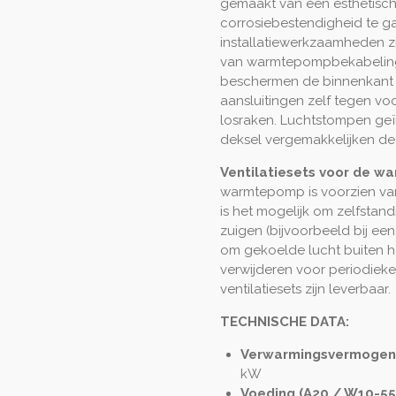
gemaakt van een esthetisch
corrosiebestendigheid te g
installatiewerkzaamheden zij
van warmtepompbekabeling
beschermen de binnenkant v
aansluitingen zelf tegen vo
losraken.
Luchtstompen geï
deksel vergemakkelijken de 
Ventilatiesets voor de 
warmtepomp is voorzien van
is het mogelijk om zelfstan
zuigen (bijvoorbeeld bij een
om gekoelde lucht buiten h
verwijderen voor periodiek
ventilatiesets zijn leverbaar.
TECHNISCHE DATA:
Verwarmingsvermogen (
kW
Voeding (A20 / W10-55