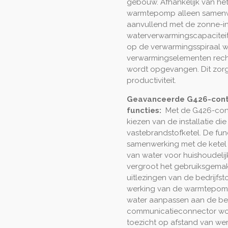
gebouw. Afhankelijk van he
warmtepomp alleen samenw
aanvullend met de zonne-in
waterverwarmingscapaciteit:
op de verwarmingsspiraal 
verwarmingselementen recht
wordt opgevangen. Dit zorgt
productiviteit.
Geavanceerde G426-contr
functies:
Met de G426-cont
kiezen van de installatie die
vastebrandstofketel. De fun
samenwerking met de ketel
van water voor huishoudelij
vergroot het gebruiksgemak 
uitlezingen van de bedrijfst
werking van de warmtepomp
water aanpassen aan de be
communicatieconnector wor
toezicht op afstand van wer