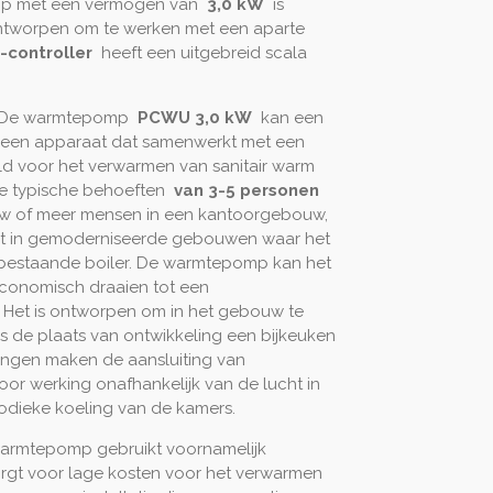
mp met een vermogen van
3,0 kW
is
tworpen om te werken met een aparte
-controller
heeft een uitgebreid scala
e warmtepomp
PCWU 3,0 kW
kan een
of een apparaat dat samenwerkt met een
d voor het verwarmen van sanitair warm
 de typische behoeften
van 3-5 personen
 of meer mensen in een kantoorgebouw,
ikt in gemoderniseerde gebouwen waar het
bestaande boiler. De warmtepomp kan het
economisch draaien tot een
. Het is ontworpen om in het gebouw te
 de plaats van ontwikkeling een bijkeuken
tingen maken de aansluiting van
oor werking onafhankelijk van de lucht in
iodieke koeling van de kamers.
armtepomp gebruikt voornamelijk
rgt voor lage kosten voor het verwarmen