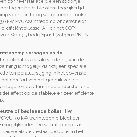
een zonne-installatie die een spoortje
 voor lagere bedrijfskosten.
Tegelijkertijd
mp voor een hoog watercomfort, ook bij
3,0 kW PVC-warmtepomp onderscheidt
e-efficiëntieklasse
A+
en het COP-
A20 / W10-55 bedrijfspunt (volgens PN EN
armtepomp verhogen en de
 De
optimale verticale verdeling van de
arming is mogelijk dankzij een speciale
elle temperatuurstijging in het bovenste
 het comfort van het gebruik van het
en lage temperatuur in de onderste zone
tief effect op de stabiele en zeer efficiënte
p.
euwe of bestaande boiler:
Het
 PCWU 3,0 kW warmtepomp biedt een
gsmogelijkheden. De warmtepomp kan
ieuwe als de bestaande boiler in het