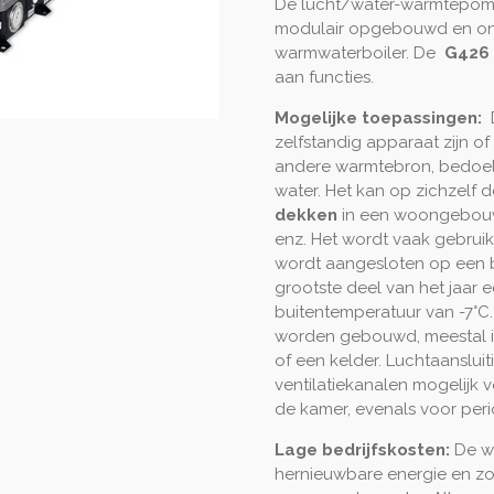
De lucht/water-warmtepo
modulair opgebouwd en on
warmwaterboiler. De
G426 
aan functies.
Mogelijke toepassingen:
D
zelfstandig apparaat zijn 
andere warmtebron, bedoel
water. Het kan op zichzelf
dekken
in een woongebouw
enz. Het wordt vaak gebru
wordt aangesloten op een 
grootste deel van het jaar 
buitentemperatuur van -7°C
worden gebouwd, meestal is
of een kelder. Luchtaanslui
ventilatiekanalen mogelijk v
de kamer, evenals voor per
Lage bedrijfskosten:
De w
hernieuwbare energie en zo