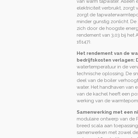
van warm tapwater.
Alleen 
elektriciteit verbruikt, zorgt
zorgt de tapwaterwarmtepo
minder gunstig zonlicht.
De 
zich door de hoogste energi
rendement van 3,03 bij het 
16147).
Het rendement van de w
bedrijfskosten verlagen:
watertemperatuur in de verw
technische oplossing.
De sn
deel van de boiler verhoogt
water.
Het handhaven van e
van de kachel heeft een posi
werking van de warmtepom
Samenwerking met een ni
modulaire ontwerp van de
breed scala aan toepassin
samenwerken met zowel de n